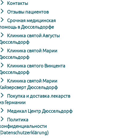
Контакты
Отзывы пациентов
Срочная медицинская
помощь в Дюссельдорфе
Клиника святой Августы
Дюссельдорф
Клиника святой Марии
Дюссельдорф
Клиника святого Винцента
Дюссельдорф
Клиника святой Марии
Кайзерсверт Дюссельдорф
Покупка и доставка лекарств
из Германии
Медикал Центр Дюссельдорф
Политика
конфиденциальности
(Datenschutzerklärung)