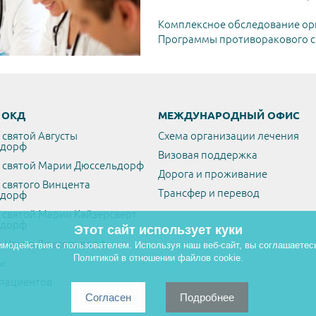
Комплексное обследование ор
Программы противоракового ск
/ ОКД
МЕЖДУНАРОДНЫЙ ОФИС
 святой Августы
Схема организации лечения
ьдорф
Визовая поддержка
 святой Марии Дюссельдорф
Дорога и проживание
 святого Винцента
Трансфер и перевод
ьдорф
 святой Марии Кайзерсверт
ьдорф
Этот сайт использует куки
 Центр Дюссельдорф
имодействия с пользователем. Используя наш веб-сайт, вы соглашаетес
Политикой в отношении файлов cookie.
ы
пациентов
Согласен
Подробнее