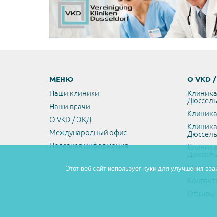
МЕНЮ
О VKD 
Наши клиники
Клиника
Дюссел
Наши врачи
Клиника
О VKD / ОКД
Клиника
Международный офис
Дюссел
Полезная информация
Клиника
Дюссел
Медикал
Этот веб-сайт использует куки для улучшения вза
Контакт
Отзывы 