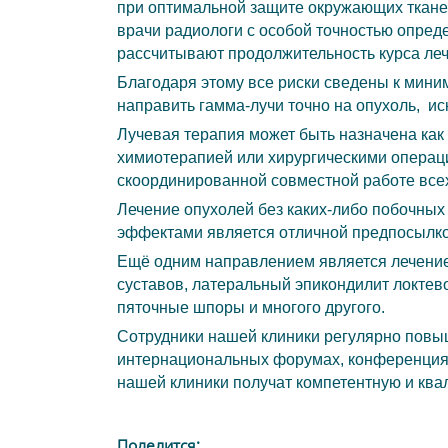
при оптимальной защите окружающих ткан
врачи радиологи с особой точностью опред
рассчитывают продолжительность курса леч
Благодаря этому все риски сведены к мин
направить гамма-лучи точно на опухоль, и
Лучевая терапия может быть назначена как 
химиотерапией или хирургическими операци
скоординированной совместной работе все
Лечение опухолей без каких-либо побочны
эффектами является отличной предпосылкой
Ещё одним направлением является лечение 
суставов, латеральный эпикондилит локтево
пяточные шпоры и многого другого.
Сотрудники нашей клиники регулярно повы
интернациональных форумах, конференциях
нашей клиники получат компетентную и кв
Поделится: