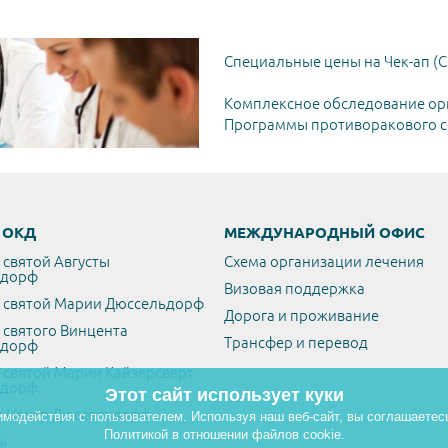
Специальные цены на Чек-ап (C
Комплексное обследование ор
Программы противоракового ск
/ ОКД
МЕЖДУНАРОДНЫЙ ОФИС
 святой Августы
Схема организации лечения
ьдорф
Визовая поддержка
 святой Марии Дюссельдорф
Дорога и проживание
 святого Винцента
Трансфер и перевод
ьдорф
 святой Марии Кайзерсверт
ьдорф
Этот сайт использует куки
 Центр Дюссельдорф
имодействия с пользователем. Используя наш веб-сайт, вы соглашаетес
Политикой в отношении файлов cookie.
ы