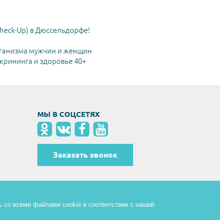
heck-Up) в Дюссельдорфе!
ганизма мужчин и женщин
рининга и здоровье 40+
МЫ В СОЦСЕТЯХ
Заказать звонок
ь со всеми файлами cookie в соответствии с нашей