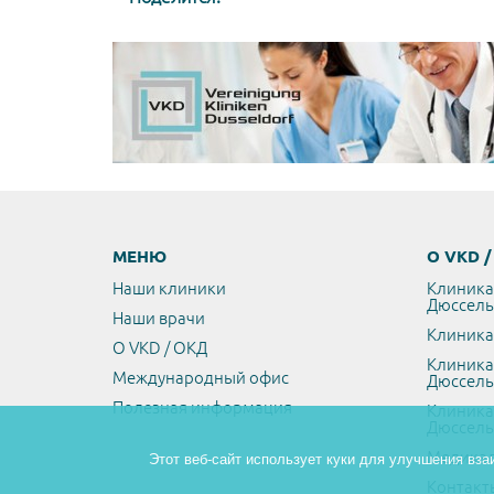
МЕНЮ
О VKD 
Наши клиники
Клиника
Дюссел
Наши врачи
Клиника
О VKD / ОКД
Клиника
Международный офис
Дюссел
Полезная информация
Клиника
Дюссел
Медикал
Этот веб-сайт использует куки для улучшения вза
Контакт