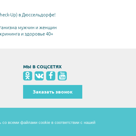
heck-Up) в Дюссельдорфе!
ганизма мужчин и женщин
рининга и здоровье 40+
МЫ В СОЦСЕТЯХ
Заказать звонок
ь со всеми файлами cookie в соответствии с нашей