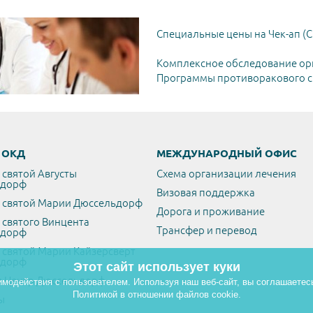
Специальные цены на Чек-ап (C
Комплексное обследование ор
Программы противоракового ск
/ ОКД
МЕЖДУНАРОДНЫЙ ОФИС
 святой Августы
Схема организации лечения
ьдорф
Визовая поддержка
 святой Марии Дюссельдорф
Дорога и проживание
 святого Винцента
Трансфер и перевод
ьдорф
 святой Марии Кайзерсверт
ьдорф
Этот сайт использует куки
 Центр Дюссельдорф
имодействия с пользователем. Используя наш веб-сайт, вы соглашаетес
Политикой в отношении файлов cookie.
ы