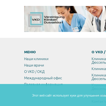
МЕНЮ
О VKD 
Наши клиники
Клиника
Дюссел
Наши врачи
Клиника
О VKD / ОКД
Клиника
Международный офис
Дюссел
Полезная информация
Клиника
Дюссел
Медикал
Этот веб-сайт использует куки для улучшения вза
Контакт