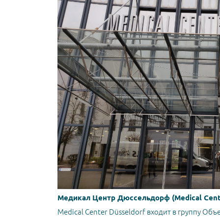
Медикал Центр Дюссельдорф (Medical Cente
Medical Center Düsseldorf входит в группу О