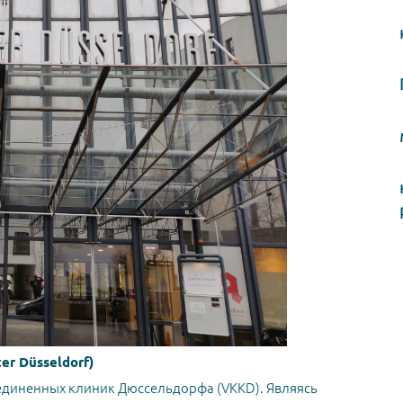
r Düsseldorf)
бъединенных клиник Дюссельдорфа (VKKD). Являясь