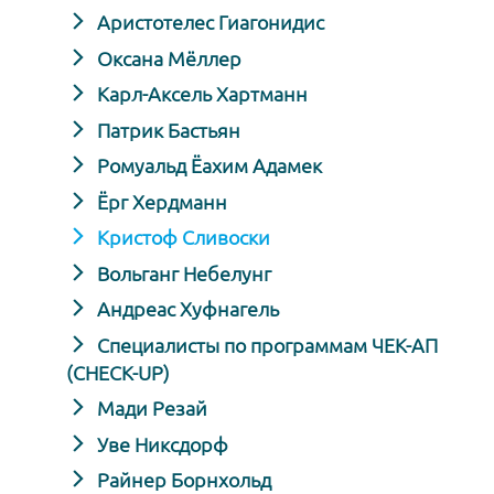
Аристотелес Гиагонидис
Оксана Мёллер
Карл-Аксель Хартманн
Патрик Бастьян
Ромуальд Ёахим Адамек
Ёрг Хердманн
Кристоф Сливоски
Вольганг Небелунг
Андреас Хуфнагель
Специалисты по программам ЧЕК-АП
(CHECK-UP)
Мади Резай
Уве Никсдорф
Райнер Борнхольд