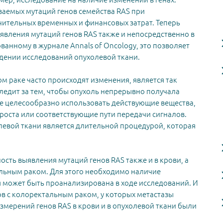
ваемых мутаций генов семейства RAS при
ительных временных и финансовых затрат. Теперь
вления мутаций генов RAS также и непосредственно в
ванному в журнале Annals of Oncology, это позволяет
едении исследований опухолевой ткани.
м раке часто происходят изменения, является так
ледит за тем, чтобы опухоль непрерывно получала
ине целесообразно использовать действующие вещества,
оста или соответствующие пути передачи сигналов.
левой ткани является длительной процедурой, которая
сть выявления мутаций генов RAS также и в крови, а
альным раком. Для этого необходимо наличие
 может быть проанализирована в ходе исследований. И
ов с колоректальным раком, у которых метастазы
измерений генов RAS в крови и в опухолевой ткани были