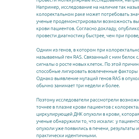
Например, исследование на наличие так назы
колоректальном раке может потребовать знач
ученые продемонстрировали возможность выя
крови пациентов. Согласно докладу, опублико
провести диагностику быстрее, чем при пров
Одним из генов, в котором при колоректально
называемый ген RAS. Связанный с ним белок с
сигналы о росте новых клеток. По этой прич
способные лигировать вовлеченные факторы р
Однако выявление мутаций генов RAS в опухо
обычно занимает три недели и более.
Поэтому исследователи рассмотрели возможно
точнее в плазме крови пациентов с колорект
циркулирующей ДНК опухоли в крови, которая
ученые обнаружили то, что искали: у пациент
опухоли уже появились в печени, результаты 
практически идентичными.